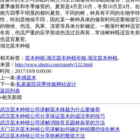
夏季修剪和冬季修剪的。夏剪是
4
月至
10
月，冬剪
10
月至
4
月。在
南方四季不明显的都叫夏剪。不同的树，种具有不同的生物学特
性，特别是物候不同，因此某一树种具体的修剪时间还要根据它
的物候、伤流、风寒、冻害等具体分析确定。一般落叶树种适宜
冬剪，伤流严重的应早剪或伤流过后再剪，常绿树种既适宜冬剪
也适宜夏剪。
湖北苗木种植
相关标签：
苗木种植
,
湖北苗木种植价格
,
湖北苗木种植
,
来源：
http://www.ahsizi.com/supply/122.html
时间：2017/10/8 0:00:00
上一条:
孝感苗木
下一条:
私家庭院花季传媒网站设计
返回列表
•相关新闻
武汉苗木种植公司讲解苗木移栽为什么要修剪
武汉苗木种植公司分享保证苗木的成活率的技巧
武汉苗木种植公司讲解消除常见园林杂草的方法
天门花卉苗木种植公司讲解如何确定种植哪些绿化树木
武汉苗木种植公司分享铁树的繁殖方法