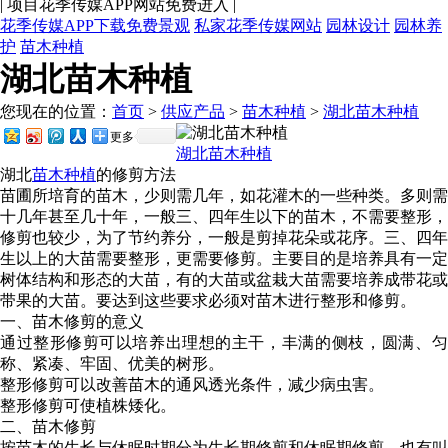
|
项目花季传媒APP网站免费进入
|
花季传媒APP下载免费景观
私家花季传媒网站
园林设计
园林养
护
苗木种植
湖北苗木种植
您现在的位置：
首页
>
供应产品
>
苗木种植
>
湖北苗木种植
更多
湖北苗木种植
湖北
苗木种植
的
修剪方法
苗圃所培育的苗木，少则需几年，如花灌木的一些种类。多则需
十几年甚至几十年，一般三、四年生以下的苗木，不需要整形，
修剪也较少，为了节约养分，一般是剪掉花朵或花序。三、四年
生以上的大苗需要整形，更需要修剪。主要目的是培养具有一定
树体结构和形态的大苗，有的大苗或盆栽大苗需要培养成带花或
带果的大苗。要达到这些要求必须对苗木进行整形和修剪。
一、苗木修剪的意义
通过整形修剪可以培养出理想的主干，丰满的侧枝，圆满、匀
称、紧凑、牢固、优美的树形。
整形修剪可以改善苗木的通风透光条件，减少病虫害。
整形修剪可使植株矮化。
二、苗木修剪
按苗木的生长与休眠时期分为生长期修剪和休眠期修剪，也有叫